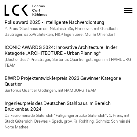
Polis award 2025 - intelligente Nachverdichtung
2. Preis "Stadthaus in der Nikolaistraße, Hannover, mit Gundlach
Bauträger, saboArchitekten, H&P Ingeniuere, Mull & Ohlendorf
ICONIC AWARDS 2024: Innova­tive Archi­tec­ture. In der
Kategorie „ARCHITECTURE – Urban Planning“
„Best of Best“-Preisträger, Sartorius Quartier göttingen, mit HAMBURG
TEAM
B!WRD Projekt­ent­wick­ler­preis 2023 Gewinner Kategorie
Quartier
Sartorius Quartier Göttingen, mit HAMBURG TEAM
Ingenieurpreis des Deutschen Stahlbaus im Bereich
Brückenbau 2024
Dalkepromenade Gütersloh "Fußgängerbrücke Gütersloh": 1. Preis, mit
Stadt Gütersloh, Drewes + Speth, grbv, Fa. Rohlfing, Schmitz Schiminski
Nolte Mathee